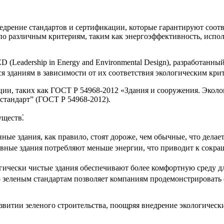
недрение стандартов и сертификации, которые гарантируют соот
по различным критериям, таким как энергоэффективность, испо
 (Leadership in Energy and Environmental Design), разработан
ются зданиям в зависимости от их соответствия экологическим кри
ции, таких как ГОСТ Р 54968-2012 «Здания и сооружения. Эколо
стандарт” (ГОСТ Р 54968-2012).
уществ⁚
ные здания, как правило, стоят дороже, чем обычные, что делае
вные здания потребляют меньше энергии, что приводит к сокра
огически чистые здания обеспечивают более комфортную среду д
о зеленым стандартам позволяет компаниям продемонстрировать
звитии зеленого строительства, поощряя внедрение экологическ