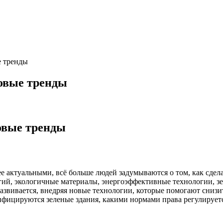
е тренды
новые тренды
новые тренды
ее актуальными, всё больше людей задумываются о том, как сдел
огий, экологичные материалы, энергоэффективные технологии, 
о развивается, внедряя новые технологии, которые помогают сниз
тифицируются зеленые здания, какими нормами права регулируетс