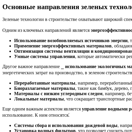
Основные направления зеленых технол
Зеленые технологии в строительстве охватывают широкий спе
Одним из ключевых направлений является
энергоэффективно
Использование возобновляемых источников энергии
, 
Применение энергоэффективных материалов
, обладаю
Оптимизация системы вентиляции и кондиционирова
Умные системы управления
, которые автоматически ре
Другое важное направление ⎯
использование экологичных м
энергетических затрат на производство, в зеленом строительст
Переработанные материалы
, например, переработанный
Биоразлагаемые материалы
, такие как бамбук, дерево,
Материалы с низким углеродным следом
, например, б
Локальные материалы
, что сокращает транспортные ра
Еще одним важным аспектом является
управление водными р
использование. К ним относятся⁚
Системы сбора и использования дождевой воды
, напр
Установка водных фильтров
, что позволяет снизить по