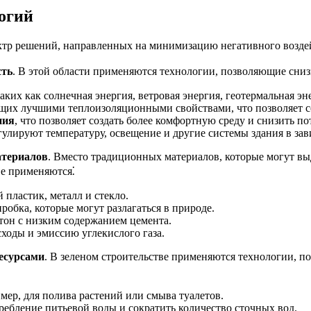
огий
ктр решений, направленных на минимизацию негативного возде
сть
. В этой области применяются технологии, позволяющие сниз
таких как солнечная энергия, ветровая энергия, геотермальная эн
щих лучшими теплоизоляционными свойствами, что позволяет со
ния
, что позволяет создать более комфортную среду и снизить п
гулируют температуру, освещение и другие системы здания в за
атериалов
. Вместо традиционных материалов, которые могут вы
ве применяются⁚
 пластик, металл и стекло.
 пробка, которые могут разлагаться в природе.
етон с низким содержанием цемента.
сходы и эмиссию углекислого газа.
есурсами
. В зеленом строительстве применяются технологии, п
имер, для полива растений или смыва туалетов.
требление питьевой воды и сократить количество сточных вод.