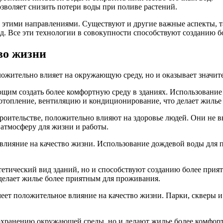
позволяет снизить потери воды при поливе растений.
о этими направлениями. Существуют и другие важные аспекты, 
.д. Все эти технологии в совокупности способствуют созданию 
во жизни
ложительно влияет на окружающую среду, но и оказывает значит
щим создать более комфортную среду в зданиях. Использовани
 отопление, вентиляцию и кондиционирование, что делает жиль
троительстве, положительно влияют на здоровье людей. Они не 
 атмосферу для жизни и работы.
лияние на качество жизни. Использование дождевой воды для п
тетический вид зданий, но и способствуют созданию более при
 делает жилье более приятным для проживания.
еет положительное влияние на качество жизни. Парки, скверы 
сохранению окружающей среды, но и делают жилье более комфор