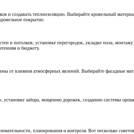
ков и создавать теплоизоляцию. Выбирайте кровельный материал
кровельное покрытие.
стен и потолков‚ установке перегородок‚ укладке пола‚ монтаж
тениям и бюджету.
тены от влияния атмосферных явлений. Выбирайте фасадные мат
ию‚ установке забора‚ мощению дорожек‚ созданию системы орош
нимательности‚ планирования и контроля. Вот несколько советов