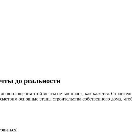
ечты до реальности
 до воплощения этой мечты не так прост‚ как кажется. Строител
мотрим основные этапы строительства собственного дома‚ чтобы 
овиться⁚